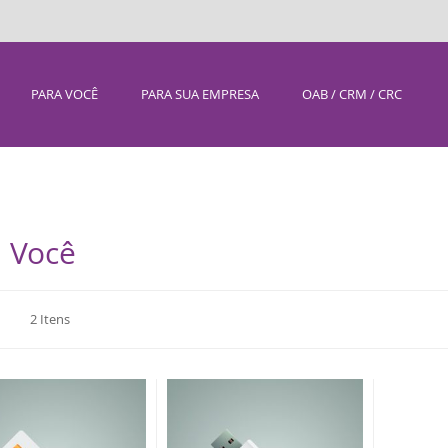
PARA VOCÊ
PARA SUA EMPRESA
OAB / CRM / CRC
 Você
r
2
Itens
mo