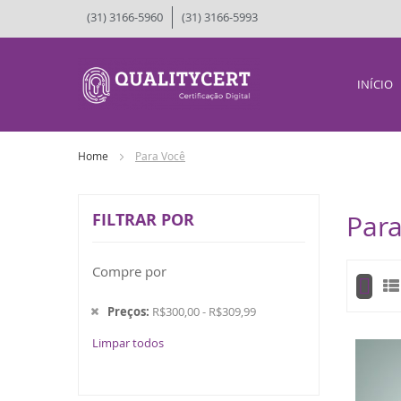
(31) 3166-5960
(31) 3166-5993
INÍCIO
Home
Para Você
FILTRAR POR
Para
Compre por
Ve
co
Preços
R$300,00 - R$309,99
Limpar todos