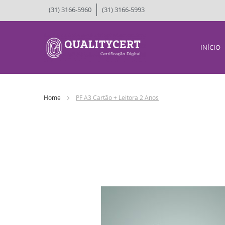
(31) 3166-5960
(31) 3166-5993
INÍCIO
Home
PF A3 Cartão + Leitora 2 Anos
Skip
to
the
end
of
the
images
gallery