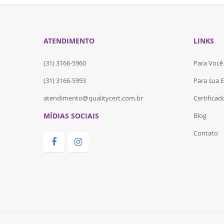
the
images
gallery
ATENDIMENTO
LINKS
(31) 3166-5960
Para Você
(31) 3166-5993
Para sua 
atendimento@qualitycert.com.br
Certifica
MÍDIAS SOCIAIS
Blog
Contato