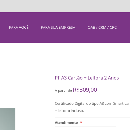
PARA VOCÊ
PARA SUA EMPRESA
OAB / CRM / CRC
PF A3 Cartão + Leitora 2 Anos
R$309,00
A partir de
Certificado Digital do tipo A3 com Smart car
+ leitora) incluso.
Atendimento