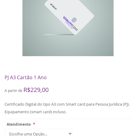
gallery
PJ A3 Cartão 1 Ano
Skip
to
R$229,00
A partir de
the
beginning
Certificado Digital do tipo A3 com Smart card para Pessoa Jurídica (PJ).
of
Equipamento (smart card) incluso.
the
images
Atendimento
gallery