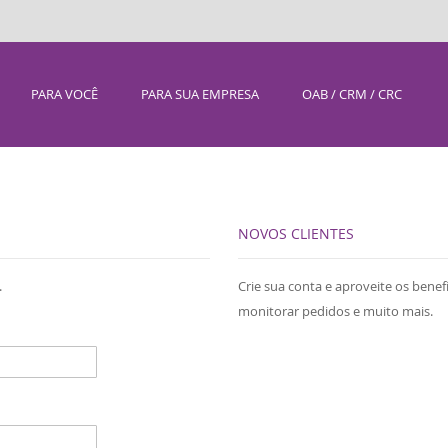
PARA VOCÊ
PARA SUA EMPRESA
OAB / CRM / CRC
NOVOS CLIENTES
.
Crie sua conta e aproveite os benef
monitorar pedidos e muito mais.